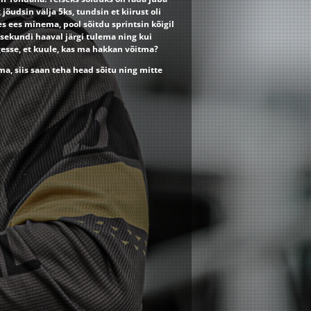
udsin välja 5ks, tundsin et kiirust oli
es ees minema, pool sõitdu sprintsin kõigil
 sekundi haaval järgi tulema ning kui
ngesse, et kuule, kas ma hakkan võitma?
ma, siis saan teha head sõitu ning mitte