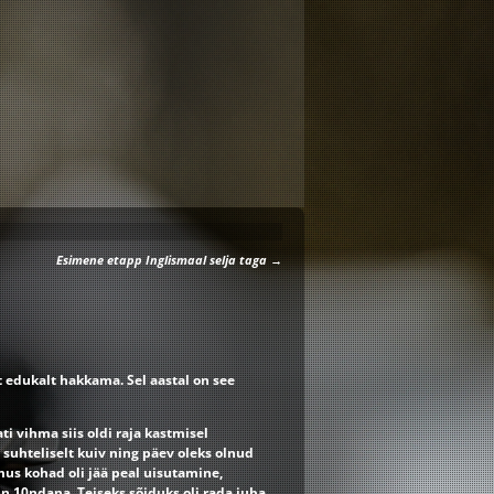
Esimene etapp Inglismaal selja taga
→
lt edukalt hakkama. Sel aastal on see
ti vihma siis oldi raja kastmisel
a suhteliselt kuiv ning päev oleks olnud
mus kohad oli jää peal uisutamine,
in 10ndana. Teiseks sõiduks oli rada juba