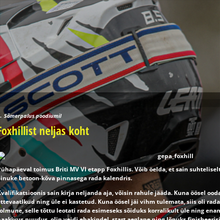
←
Sõmerpalus poodiumil
Post navigation
Foxhillist neljas koht
ühapäeval toimus Briti MV VI etapp Foxhillis. Võib öelda, et sain suhtelise
ainuke betoon-kõva pinnasega rada kalendris.
valifikatsioonis sain kirja neljanda aja, võisin rahule jääda. Kuna öösel ooda
ttevaatlkud ning üle ei kastetud. Kuna öösel jäi vihm tulemata, siis oli rad
olmune, selle tõttu leotati rada esimeseks sõiduks korralikult üle ning ena
aakivus puudus, olin veidi ebakindel, start aeglane ning lõpuks finisheeris