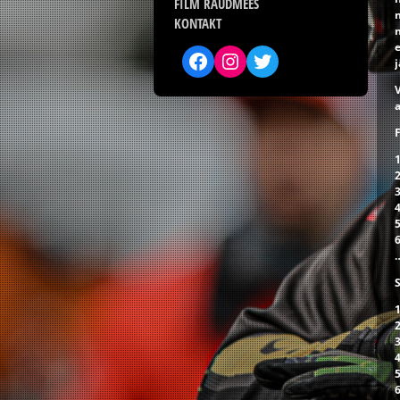
FILM RAUDMEES
KONTAKT
n
j
V
a
2
3
4
6
3
4