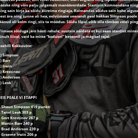
nätske ning võis palju julgemalt manööverdada. Startisin kümnendana ning jõ
ing sain kirja ka sõidu kiireima ringiaja. Kolmandas sõidus sain kohe algus
eest ära ning tunne oli hea, eelviimase veerandi peal hakkas Simpson poole
äänud oli kolm ringi, siis ta möödus. Sõidu lõpul võib olla tõmbas veidi pi
iimase sõiduga jäin hästi rahule, suutsin näidata et kui saan stardist mine
inult liival, vaid ka mitte “kodusel” betoonil ja mägisel rajal.
Foxhill Kokkuvõte:
1) Simpson
) Barr
) Irwin
) Krestinov
5) Anderson
) Leok
…
SEIS PEALE VI ETAPPI
1 Shaun Simpson 419 punkti
2 Tanel Leok 303 p
 Gert Krestinov 287 p
 Martin Barr 240 p
5 Brad Anderson 239 p
6 Graeme Irwin 206 p