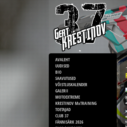
AVALEHT
UUDISED
BIO
SAAVUTUSED
VÕISTLUSKALENDER
GALERII
MOTOEXTREME
P
KRESTINOV MxTRAINING
TOETAJAD
K
CLUB 37
e
t
FÄNNISÄRK 2026
h